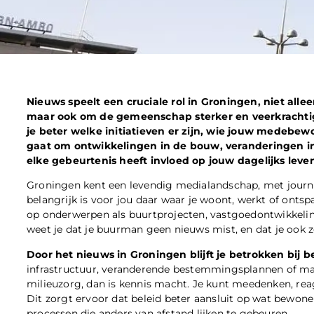
Nieuws speelt een cruciale rol in Groningen, niet all
maar ook om de gemeenschap sterker en veerkrachtige
je beter welke initiatieven er zijn, wie jouw medebew
gaat om ontwikkelingen in de bouw, veranderingen in
elke gebeurtenis heeft invloed op jouw dagelijks leve
Groningen kent een levendig medialandschap, met journal
belangrijk is voor jou daar waar je woont, werkt of ontsp
op onderwerpen als buurtprojecten, vastgoedontwikkelin
weet je dat je buurman geen nieuws mist, en dat je ook ze
Door het nieuws in Groningen blijft je betrokken bij 
infrastructuur, veranderende bestemmingsplannen of ma
milieuzorg, dan is kennis macht. Je kunt meedenken, r
Dit zorgt ervoor dat beleid beter aansluit op wat bewone
processen die anders van afstand lijken te gebeuren.