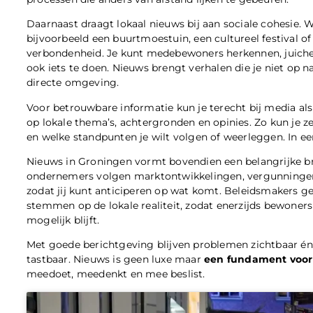
Daarnaast draagt lokaal nieuws bij aan sociale cohesie. W
bijvoorbeeld een buurtmoestuin, een cultureel festival of 
verbondenheid. Je kunt medebewoners herkennen, juichen
ook iets te doen. Nieuws brengt verhalen die je niet op n
directe omgeving.
Voor betrouwbare informatie kun je terecht bij media al
op lokale thema’s, achtergronden en opinies. Zo kun je z
en welke standpunten je wilt volgen of weerleggen. In ee
Nieuws in Groningen vormt bovendien een belangrijke br
ondernemers volgen marktontwikkelingen, vergunningen
zodat jij kunt anticiperen op wat komt. Beleidsmakers g
stemmen op de lokale realiteit, zodat enerzijds bewone
mogelijk blijft.
Met goede berichtgeving blijven problemen zichtbaar é
tastbaar. Nieuws is geen luxe maar
een fundament voor
meedoet, meedenkt en mee beslist.