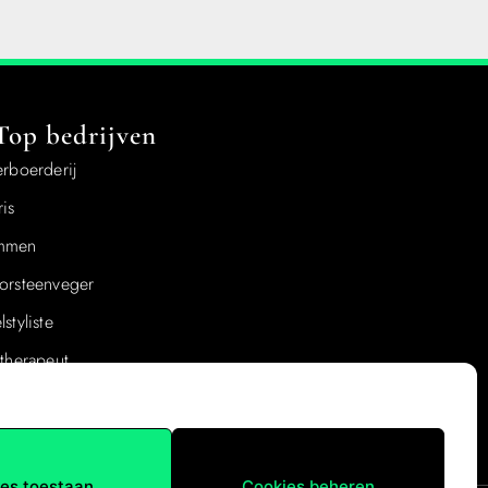
Top bedrijven
erboerderij
is
mmen
orsteenveger
styliste
otherapeut
tect
ietherapie
les toestaan
Cookies beheren