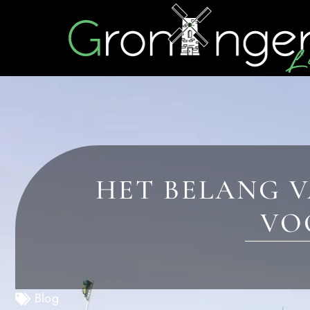
HET BELANG 
VO
Blog