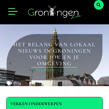
HET BELANG VAN LOKAAL
NIEUWS IN GRONINGEN
VOOR JOU EN JE
OMGEVING
SEPTEMBER 16, 2025
Blog
VERKEN ONDERWERPEN