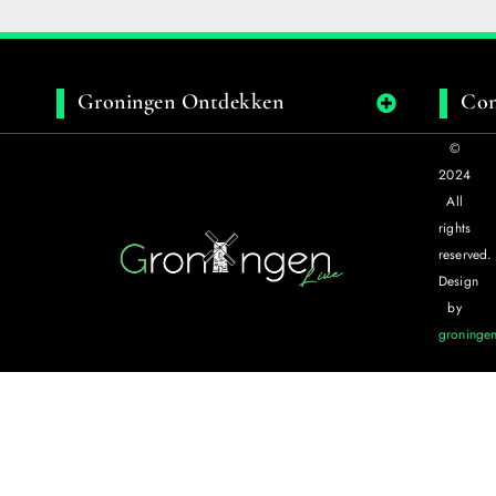
Groningen Ontdekken
Con
©
2024
All
rights
reserved.
Design
by
groningen