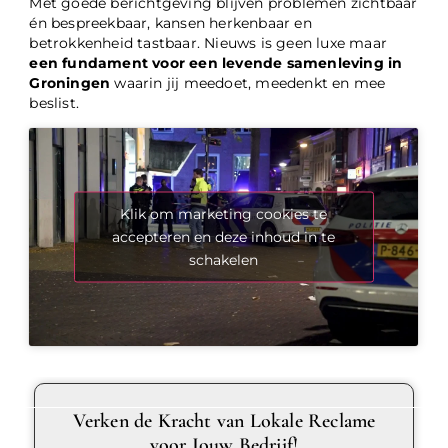
Met goede berichtgeving blijven problemen zichtbaar
én bespreekbaar, kansen herkenbaar en
betrokkenheid tastbaar. Nieuws is geen luxe maar
een fundament voor een levende samenleving in
Groningen
waarin jij meedoet, meedenkt en mee
beslist.
Klik om marketing cookies te
accepteren en deze inhoud in te
schakelen
Verken de Kracht van Lokale Reclame
voor Jouw Bedrijf!