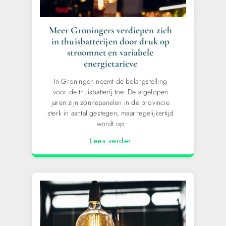
Meer Groningers verdiepen zich
in thuisbatterijen door druk op
stroomnet en variabele
energietarieve
In Groningen neemt de belangstelling
voor de thuisbatterij toe. De afgelopen
jaren zijn zonnepanelen in de provincie
sterk in aantal gestegen, maar tegelijkertijd
wordt op
Lees verder