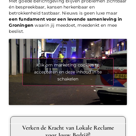
Met goede berichtgeving blijven problemen zichtbaar
én bespreekbaar, kansen herkenbaar en
betrokkenheid tastbaar. Nieuws is geen luxe maar
een fundament voor een levende samenleving in
Groningen
waarin jij meedoet, meedenkt en mee
beslist.
Klik om marketing cookies te
accepteren en deze inhoud in te
schakelen
Verken de Kracht van Lokale Reclame
voor Jouw Bedrijf!