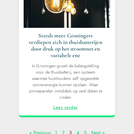
Steeds meer Groningers
verdiepen zich in thuisbatterijen
door druk op het stroomnet en
variabele ene
In Groningen groeit de belangstelling
voor de thuisbatterij, een systeem
waarmee huishoudens zelf opgewekte
zonne-energie kunnen opslaan. Waar
zonnepanelen inmiddels op veel daken te
vinden
Lees verder
« Previous
1
2
3
4
5
Next »