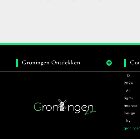
Groningen Ontdekken
Con
©
2024
All
rights
reserved.
Design
by
groningen