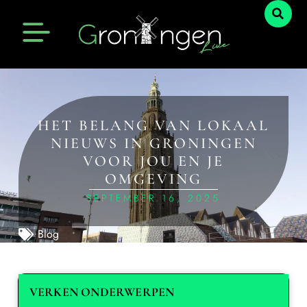
HET BELANG VAN LOKAAL
NIEUWS IN GRONINGEN
VOOR JOU EN JE
OMGEVING
SEPTEMBER 16, 2025
Blog
VERKEN ONDERWERPEN