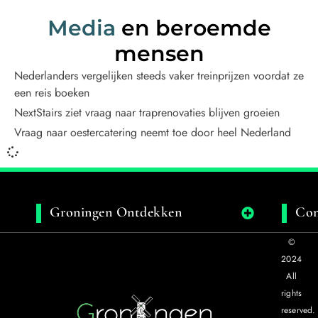
Media
en beroemde
mensen
Nederlanders vergelijken steeds vaker treinprijzen voordat ze
een reis boeken
NextStairs ziet vraag naar traprenovaties blijven groeien
Vraag naar oestercatering neemt toe door heel Nederland
Groningen Ontdekken
Con
©
2024
All
rights
reserved.