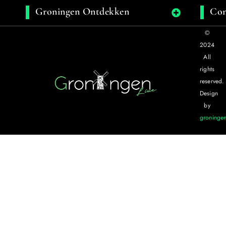
Groningen Ontdekken
Con
©
2024
All
rights
reserved.
Design
by
groningen