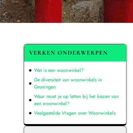
VERKEN ONDERWERPEN
Wat is een woonwinkel?
De diversiteit van woonwinkels in
Groningen
Waar moet je op letten bij het kiezen van
een woonwinkel?
Veelgestelde Vragen over Woonwinkels