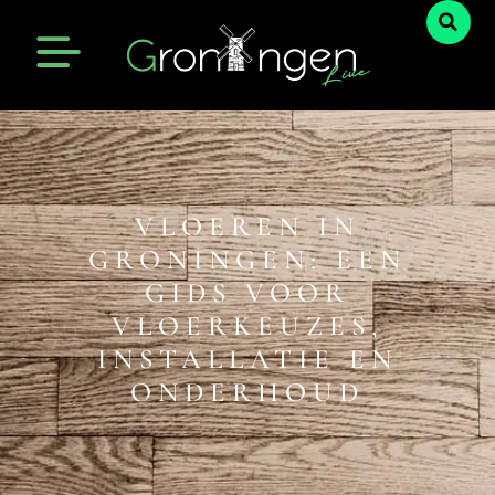
VLOEREN IN
GRONINGEN: EEN
GIDS VOOR
VLOERKEUZES,
INSTALLATIE EN
ONDERHOUD