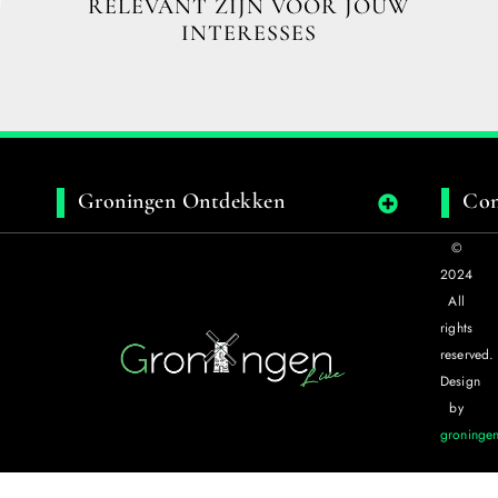
RELEVANT ZIJN VOOR JOUW
INTERESSES
Groningen Ontdekken
Con
©
2024
All
rights
reserved.
Design
by
groningen