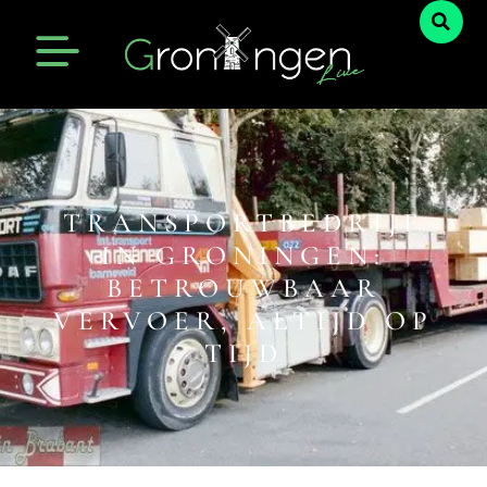
TRANSPORTBEDRIJF
IN GRONINGEN:
BETROUWBAAR
VERVOER, ALTIJD OP
TIJD