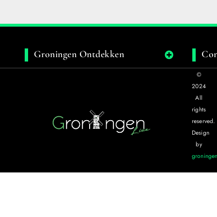
Groningen Ontdekken
Con
©
2024
All
rights
reserved.
Design
by
groningen