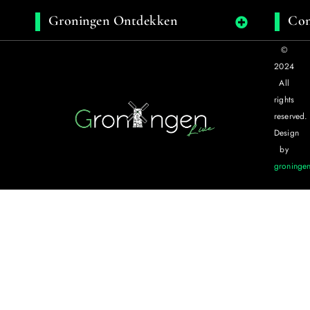
Groningen Ontdekken
Con
©
2024
All
rights
reserved.
Design
by
groningen