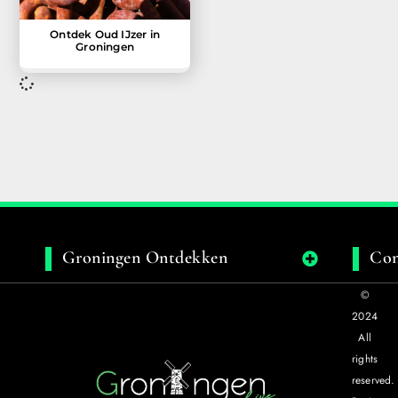
Ontdek Oud IJzer in
Groningen
Groningen Ontdekken
Con
©
2024
All
rights
reserved.