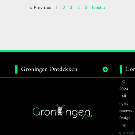
« Previous
1
2
3
4
5
Next »
Groningen Ontdekken
Con
©
2024
All
rights
reserved.
Design
by
groningen