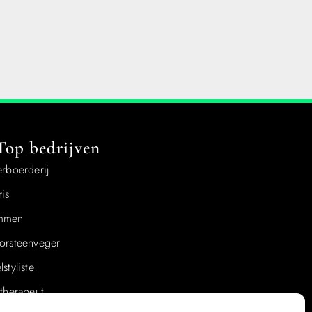
Top bedrijven
erboerderij
is
mmen
orsteenveger
styliste
otherapeut