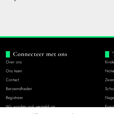
Connecteer met ons
Over ons
Kind
Ons team
Notar
Contact
Zwe
Beroemdheden​
Scho
Registreer
Nagel
Wij worden ook vermeld op
Fysi