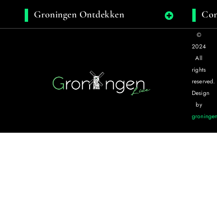
Groningen Ontdekken
Con
©
2024
All
rights
reserved.
Design
by
groningen