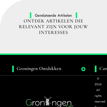
Gerelateerde Artikelen
ONTDEK ARTIKELEN DIE
RELEVANT ZIJN VOOR JOUW
INTERESSES
Groningen Ontdekken
Con
©
2024
All
rights
reserved.