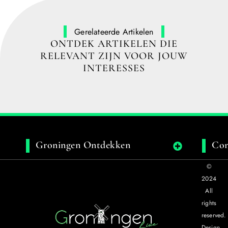
Gerelateerde Artikelen
ONTDEK ARTIKELEN DIE
RELEVANT ZIJN VOOR JOUW
INTERESSES
Groningen Ontdekken
Con
©
2024
All
rights
reserved.
Design