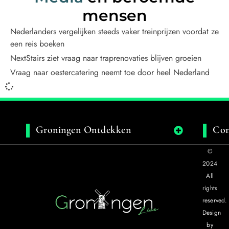
mensen
Nederlanders vergelijken steeds vaker treinprijzen voordat ze
een reis boeken
NextStairs ziet vraag naar traprenovaties blijven groeien
Vraag naar oestercatering neemt toe door heel Nederland
Groningen Ontdekken
Con
©
2024
All
rights
reserved.
Design
by