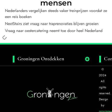
mensen
Nederlanders vergelijken steeds vaker treinprijzen voordat ze
een reis boeken
NextStairs ziet vraag naar traprenovaties blijven groeien
Vraag naar oestercatering neemt toe door heel Nederland
Groningen Ontdekken
Con
©
2024
All
rights
reserved.
Design
by
groningen