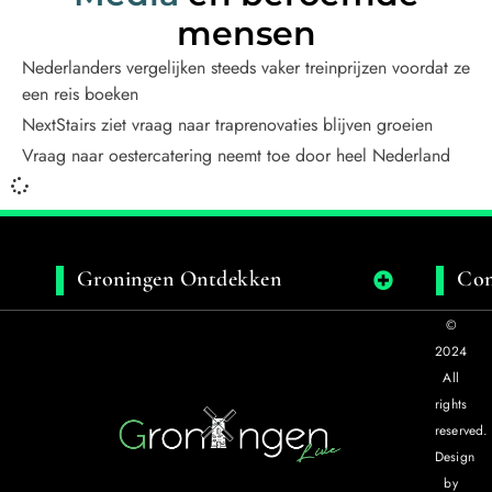
mensen
Nederlanders vergelijken steeds vaker treinprijzen voordat ze
een reis boeken
NextStairs ziet vraag naar traprenovaties blijven groeien
Vraag naar oestercatering neemt toe door heel Nederland
Groningen Ontdekken
Con
©
2024
All
rights
reserved.
Design
by