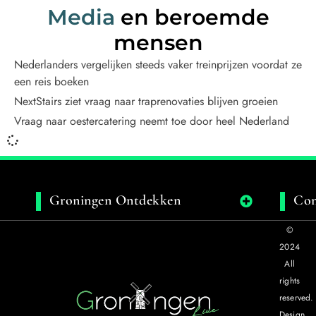
Media
en beroemde
mensen
Nederlanders vergelijken steeds vaker treinprijzen voordat ze
een reis boeken
NextStairs ziet vraag naar traprenovaties blijven groeien
Vraag naar oestercatering neemt toe door heel Nederland
Groningen Ontdekken
Con
©
2024
All
rights
reserved.
Design