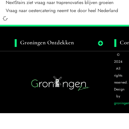
NextStairs ziet vraag naar traprenovaties blijven groeien
Vraag naar oestercatering neemt toe door heel Nederland
Groningen Ontdekken
Con
©
2024
All
rights
reserved.
Design
by
groningen