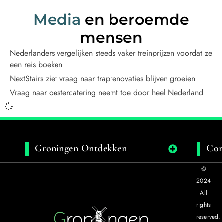
Media
en beroemde
mensen
Nederlanders vergelijken steeds vaker treinprijzen voordat ze
een reis boeken
NextStairs ziet vraag naar traprenovaties blijven groeien
Vraag naar oestercatering neemt toe door heel Nederland
Groningen Ontdekken
Con
©
2024
All
rights
reserved.