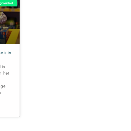
ywinkel
els in
 is
n het
nge
n