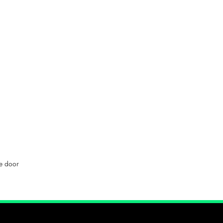
n
oe door