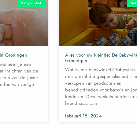
Babywinkel
Bab
 in Groningen
Alles voor uw Kleintje: De Babywink
Groningen
 wanneer je een
Wat is een babywinkel? Babywinkel
et inrichten van de
een winkel die gespecialiseerd is i
iezen van de juiste
verkopen van producten en
inden van veilige
benodigdheden voor baby’s en jo
n
kinderen. Deze winkels bieden ee
breed scala aan
februari 15, 2024