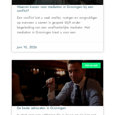
Waarom kiezen voor mediation in Groningen bij een
conflict?
Een conflict lost u vaak sneller, rustiger en zorgvuldiger
op wanneer u samen in gesprek blijft onder
begeleiding van een onafhankelijke mediator. Met
mediation in Groningen kiest u voor een
juni 10, 2026
Advocaat
De beste advocaten in Groningen
Je staat voor een uitdaging die je leven op z’n kop zet: