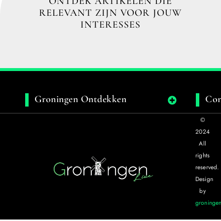
ONTDEK ARTIKELEN DIE
RELEVANT ZIJN VOOR JOUW
INTERESSES
Groningen Ontdekken
Con
©
2024
All
rights
reserved.
Design
by
groningen