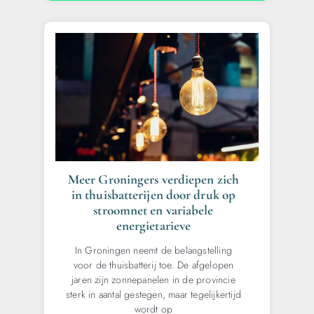
Meer Groningers verdiepen zich
in thuisbatterijen door druk op
stroomnet en variabele
energietarieve
In Groningen neemt de belangstelling
voor de thuisbatterij toe. De afgelopen
jaren zijn zonnepanelen in de provincie
sterk in aantal gestegen, maar tegelijkertijd
wordt op