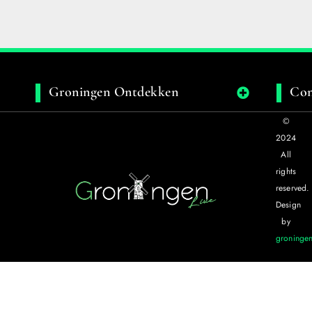
Groningen Ontdekken
Con
©
2024
All
rights
reserved.
Design
by
groningen