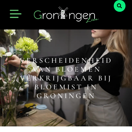
VERSCHEIDENHEID
AAN BLOEMEN
VERKRIJGBAAR BIJ
BLOEMIST IN
GRONINGEN