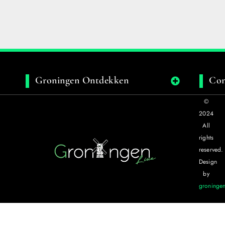
Groningen Ontdekken
Con
©
2024
All
rights
reserved.
Design
by
groningen