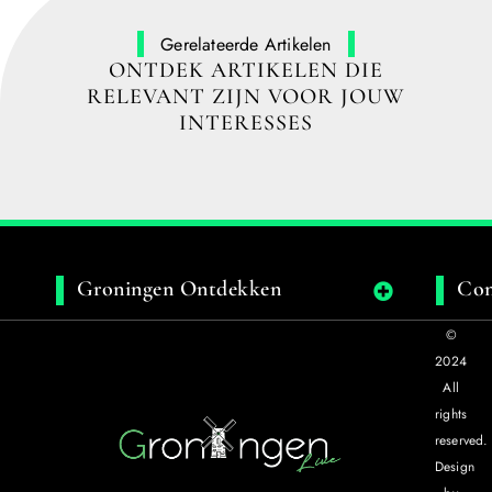
Gerelateerde Artikelen
ONTDEK ARTIKELEN DIE
RELEVANT ZIJN VOOR JOUW
INTERESSES
Groningen Ontdekken
Con
©
2024
All
rights
reserved.
Design